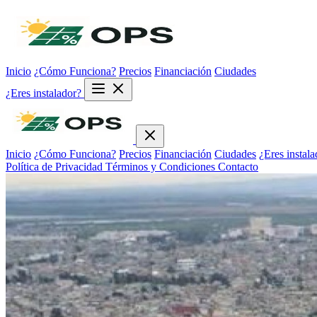
Inicio
¿Cómo Funciona?
Precios
Financiación
Ciudades
¿Eres instalador?
Inicio
¿Cómo Funciona?
Precios
Financiación
Ciudades
¿Eres instala
Política de Privacidad
Términos y Condiciones
Contacto