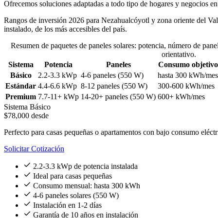
Ofrecemos soluciones adaptadas a todo tipo de hogares y negocios e
Rangos de inversión 2026 para Nezahualcóyotl y zona oriente del Va
instalado, de los más accesibles del país.
Resumen de paquetes de paneles solares: potencia, número de panele
orientativo.
Sistema
Potencia
Paneles
Consumo objetivo
Básico
2.2-3.3 kWp
4-6 paneles (550 W)
hasta 300 kWh/mes
Estándar
4.4-6.6 kWp
8-12 paneles (550 W)
300-600 kWh/mes
Premium
7.7-11+ kWp
14-20+ paneles (550 W)
600+ kWh/mes
Sistema Básico
$78,000
desde
Perfecto para casas pequeñas o apartamentos con bajo consumo eléctr
Solicitar Cotización
2.2-3.3 kWp de potencia instalada
Ideal para casas pequeñas
Consumo mensual: hasta 300 kWh
4-6 paneles solares (550 W)
Instalación en 1-2 días
Garantía de 10 años en instalación