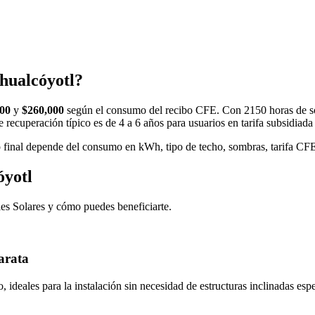
ahualcóyotl?
000
y
$260,000
según el consumo del recibo CFE. Con 2150 horas de sol
de recuperación típico es de 4 a 6 años para usuarios en tarifa subsidia
 final depende del consumo en kWh, tipo de techo, sombras, tarifa CFE y
óyotl
les Solares y cómo puedes beneficiarte.
arata
 ideales para la instalación sin necesidad de estructuras inclinadas esp