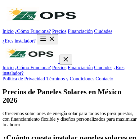
Inicio
¿Cómo Funciona?
Precios
Financiación
Ciudades
¿Eres instalador?
Inicio
¿Cómo Funciona?
Precios
Financiación
Ciudades
¿Eres
instalador?
Política de Privacidad
Términos y Condiciones
Contacto
Precios de Paneles Solares en México
2026
Ofrecemos soluciones de energía solar para todos los presupuestos,
con financiamiento flexible y diseños personalizados para maximizar
tu ahorro.
¿Cuánto cuesta instalar paneles solares en