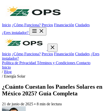
Inicio
¿Cómo Funciona?
Precios
Financiación
Ciudades
¿Eres instalador?
Inicio
¿Cómo Funciona?
Precios
Financiación
Ciudades
¿Eres
instalador?
Política de Privacidad
Términos y Condiciones
Contacto
Inicio
/
Blog
/
Energía Solar
¿Cuánto Cuestan los Paneles Solares en
México 2025? Guía Completa
21 de junio de 2025
• 8 min de lectura