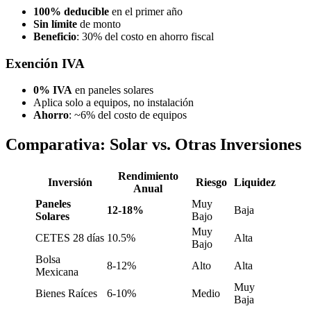
100% deducible
en el primer año
Sin límite
de monto
Beneficio
: 30% del costo en ahorro fiscal
Exención IVA
0% IVA
en paneles solares
Aplica solo a equipos, no instalación
Ahorro
: ~6% del costo de equipos
Comparativa: Solar vs. Otras Inversiones
Rendimiento
Inversión
Riesgo
Liquidez
Anual
Paneles
Muy
12-18%
Baja
Solares
Bajo
Muy
CETES 28 días
10.5%
Alta
Bajo
Bolsa
8-12%
Alto
Alta
Mexicana
Muy
Bienes Raíces
6-10%
Medio
Baja