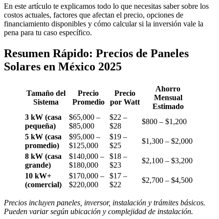
En este artículo te explicamos todo lo que necesitas saber sobre los
costos actuales, factores que afectan el precio, opciones de
financiamiento disponibles y cómo calcular si la inversión vale la
pena para tu caso específico.
Resumen Rápido: Precios de Paneles
Solares en México 2025
Ahorro
Tamaño del
Precio
Precio
Mensual
Sistema
Promedio
por Watt
Estimado
3 kW (casa
$65,000 –
$22 –
$800 – $1,200
pequeña)
$85,000
$28
5 kW (casa
$95,000 –
$19 –
$1,300 – $2,000
promedio)
$125,000
$25
8 kW (casa
$140,000 –
$18 –
$2,100 – $3,200
grande)
$180,000
$23
10 kW+
$170,000 –
$17 –
$2,700 – $4,500
(comercial)
$220,000
$22
Precios incluyen paneles, inversor, instalación y trámites básicos.
Pueden variar según ubicación y complejidad de instalación.