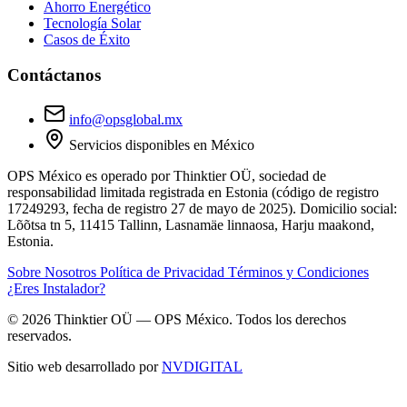
Ahorro Energético
Tecnología Solar
Casos de Éxito
Contáctanos
info@opsglobal.mx
Servicios disponibles en México
OPS México
es operado por
Thinktier OÜ
, sociedad de
responsabilidad limitada registrada en Estonia (código de registro
17249293
, fecha de registro 27 de mayo de 2025). Domicilio social:
Lõõtsa tn 5, 11415 Tallinn, Lasnamäe linnaosa, Harju maakond,
Estonia.
Sobre Nosotros
Política de Privacidad
Términos y Condiciones
¿Eres Instalador?
© 2026 Thinktier OÜ — OPS México. Todos los derechos
reservados.
Sitio web desarrollado por
NVDIGITAL