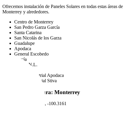
Ofrecemos instalación de Paneles Solares en todas estas áreas de
Monterrey y alrededores.
Centro de Monterrey
San Pedro Garza García
Santa Catarina
San Nicolás de los Garza
Guadalupe
Apodaca
General Escobedo
García
Juárez, N.L.
Cumbres
Parque Industrial Apodaca
Parque Industrial Stiva
Mapa de Cobertura: Monterrey
Coordenadas: 25.6866, -100.3161