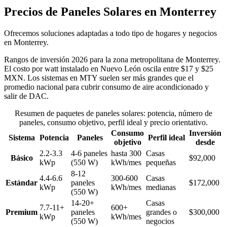
Precios de Paneles Solares en Monterrey
Ofrecemos soluciones adaptadas a todo tipo de hogares y negocios
en Monterrey.
Rangos de inversión 2026 para la zona metropolitana de Monterrey.
El costo por watt instalado en Nuevo León oscila entre $17 y $25
MXN. Los sistemas en MTY suelen ser más grandes que el
promedio nacional para cubrir consumo de aire acondicionado y
salir de DAC.
Resumen de paquetes de paneles solares: potencia, número de
paneles, consumo objetivo, perfil ideal y precio orientativo.
Consumo
Inversión
Sistema
Potencia
Paneles
Perfil ideal
objetivo
desde
2.2-3.3
4-6 paneles
hasta 300
Casas
Básico
$92,000
kWp
(550 W)
kWh/mes
pequeñas
8-12
4.4-6.6
300-600
Casas
Estándar
paneles
$172,000
kWp
kWh/mes
medianas
(550 W)
14-20+
Casas
7.7-11+
600+
Premium
paneles
grandes o
$300,000
kWp
kWh/mes
(550 W)
negocios