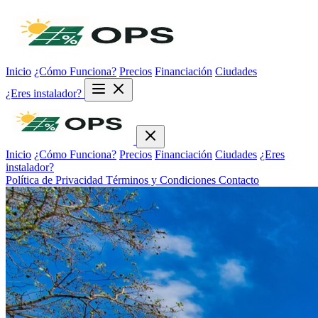
Inicio
¿Cómo Funciona?
Precios
Financiación
Ciudades
¿Eres instalador?
Inicio
¿Cómo Funciona?
Precios
Financiación
Ciudades
¿Eres
instalador?
Política de Privacidad
Términos y Condiciones
Contacto