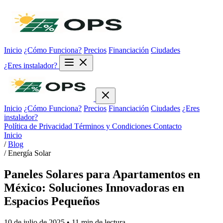
Inicio
¿Cómo Funciona?
Precios
Financiación
Ciudades
¿Eres instalador?
Inicio
¿Cómo Funciona?
Precios
Financiación
Ciudades
¿Eres
instalador?
Política de Privacidad
Términos y Condiciones
Contacto
Inicio
/
Blog
/
Energía Solar
Paneles Solares para Apartamentos en
México: Soluciones Innovadoras en
Espacios Pequeños
10 de julio de 2025
• 11 min de lectura