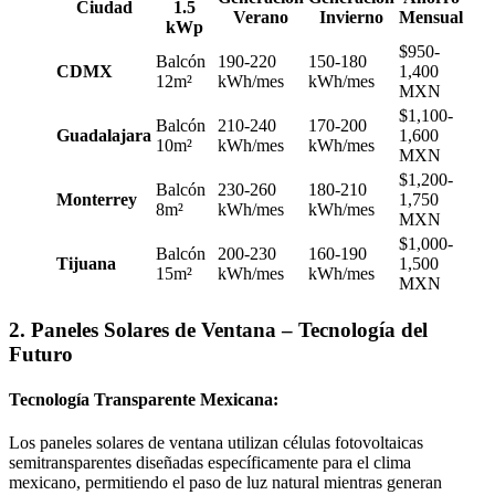
Ciudad
1.5
Verano
Invierno
Mensual
kWp
$950-
Balcón
190-220
150-180
CDMX
1,400
12m²
kWh/mes
kWh/mes
MXN
$1,100-
Balcón
210-240
170-200
Guadalajara
1,600
10m²
kWh/mes
kWh/mes
MXN
$1,200-
Balcón
230-260
180-210
Monterrey
1,750
8m²
kWh/mes
kWh/mes
MXN
$1,000-
Balcón
200-230
160-190
Tijuana
1,500
15m²
kWh/mes
kWh/mes
MXN
2. Paneles Solares de Ventana – Tecnología del
Futuro
Tecnología Transparente Mexicana:
Los paneles solares de ventana utilizan células fotovoltaicas
semitransparentes diseñadas específicamente para el clima
mexicano, permitiendo el paso de luz natural mientras generan