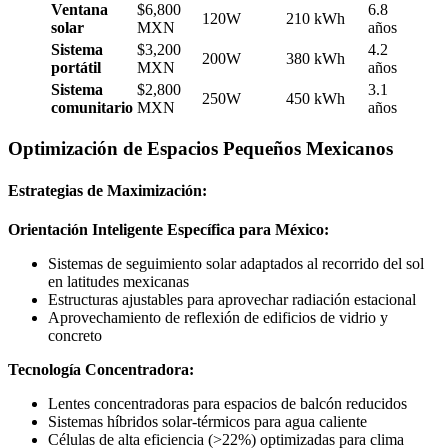
Ventana
$6,800
6.8
120W
210 kWh
solar
MXN
años
Sistema
$3,200
4.2
200W
380 kWh
portátil
MXN
años
Sistema
$2,800
3.1
250W
450 kWh
comunitario
MXN
años
Optimización de Espacios Pequeños Mexicanos
Estrategias de Maximización:
Orientación Inteligente Específica para México:
Sistemas de seguimiento solar adaptados al recorrido del sol
en latitudes mexicanas
Estructuras ajustables para aprovechar radiación estacional
Aprovechamiento de reflexión de edificios de vidrio y
concreto
Tecnología Concentradora:
Lentes concentradoras para espacios de balcón reducidos
Sistemas híbridos solar-térmicos para agua caliente
Células de alta eficiencia (>22%) optimizadas para clima