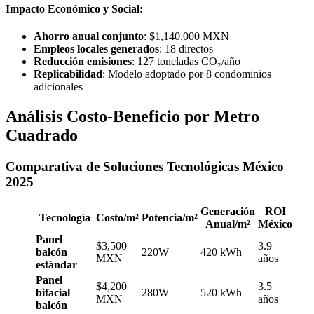
Impacto Económico y Social:
Ahorro anual conjunto
: $1,140,000 MXN
Empleos locales generados
: 18 directos
Reducción emisiones
: 127 toneladas CO₂/año
Replicabilidad
: Modelo adoptado por 8 condominios
adicionales
Análisis Costo-Beneficio por Metro
Cuadrado
Comparativa de Soluciones Tecnológicas México
2025
Generación
ROI
Tecnología
Costo/m²
Potencia/m²
Anual/m²
México
Panel
$3,500
3.9
balcón
220W
420 kWh
MXN
años
estándar
Panel
$4,200
3.5
bifacial
280W
520 kWh
MXN
años
balcón